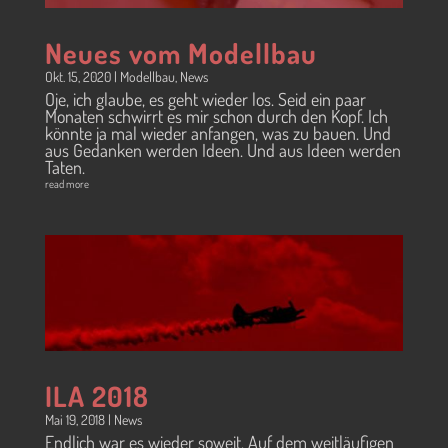
Neues vom Modellbau
Okt. 15, 2020
|
Modellbau
,
News
Oje, ich glaube, es geht wieder los. Seid ein paar
Monaten schwirrt es mir schon durch den Kopf. Ich
könnte ja mal wieder anfangen, was zu bauen. Und
aus Gedanken werden Ideen. Und aus Ideen werden
Taten.
read more
ILA 2018
Mai 19, 2018
|
News
Endlich war es wieder soweit. Auf dem weitläufigen