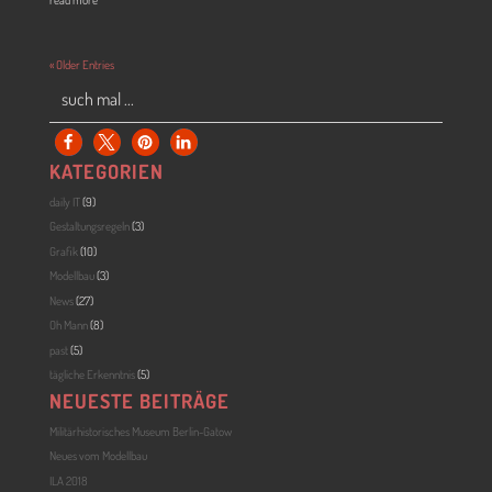
read more
« Older Entries
KATEGORIEN
daily IT
(9)
Gestaltungsregeln
(3)
Grafik
(10)
Modellbau
(3)
News
(27)
Oh Mann
(8)
past
(5)
tägliche Erkenntnis
(5)
NEUESTE BEITRÄGE
Militärhistorisches Museum Berlin-Gatow
Neues vom Modellbau
ILA 2018