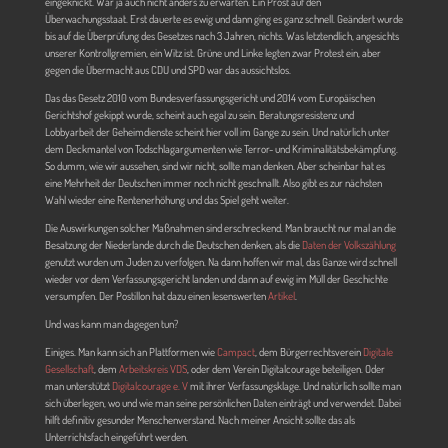
eingeknickt. War ja auch nicht anders zu erwarten. Ein Prost auf den
Überwachungsstaat. Erst dauerte es ewig und dann ging es ganz schnell. Geändert wurde
bis auf die Überprüfung des Gesetzes nach 3 Jahren, nichts. Was letztendlich, angesichts
unserer Kontrollgremien, ein Witz ist. Grüne und Linke legten zwar Protest ein, aber
gegen die Übermacht aus CDU und SPD war das aussichtslos.
Das das Gesetz 2010 vom Bundesverfassungsgericht und 2014 vom Europäischen
Gerichtshof gekippt wurde, scheint auch egal zu sein. Beratungsresistenz und
Lobbyarbeit der Geheimdienste scheint hier voll im Gange zu sein. Und natürlich unter
dem Deckmantel von Todschlagargumenten wie Terror- und Kriminalitätsbekämpfung.
So dumm, wie wir aussehen, sind wir nicht, sollte man denken. Aber scheinbar hat es
eine Mehrheit der Deutschen immer noch nicht geschnallt. Also gibt es zur nächsten
Wahl wieder eine Rentenerhöhung und das Spiel geht weiter.
Die Auswirkungen solcher Maßnahmen sind erschreckend. Man braucht nur mal an die
Besatzung der Niederlande durch die Deutschen denken, als die
Daten der Volkszählung
genutzt wurden um Juden zu verfolgen. Na dann hoffen wir mal, das Ganze wird schnell
wieder vor dem Verfassungsgericht landen und dann auf ewig im Müll der Geschichte
versumpfen. Der Postillon hat dazu einen lesenswerten
Artikel
.
Und was kann man dagegen tun?
Einiges. Man kann sich an Plattformen wie
Campact
, dem Bürgerrechtsverein
Digitale
Gesellschaft
, dem
Arbeitskreis VDS
, oder dem Verein Digitalcourage beteiligen. Oder
man unterstützt
Digitalcourage e. V
mit ihrer Verfassungsklage. Und natürlich sollte man
sich überlegen, wo und wie man seine persönlichen Daten einträgt und verwendet. Dabei
hilft definitiv gesunder Menschenverstand. Nach meiner Ansicht sollte das als
Unterrichtsfach eingeführt werden.