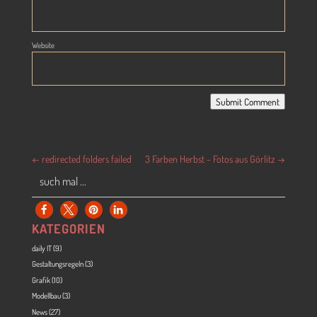
Website
Submit Comment
←
redirected folders failed
3 Farben Herbst - Fotos aus Görlitz
→
KATEGORIEN
daily IT
(9)
Gestaltungsregeln
(3)
Grafik
(10)
Modellbau
(3)
News
(27)