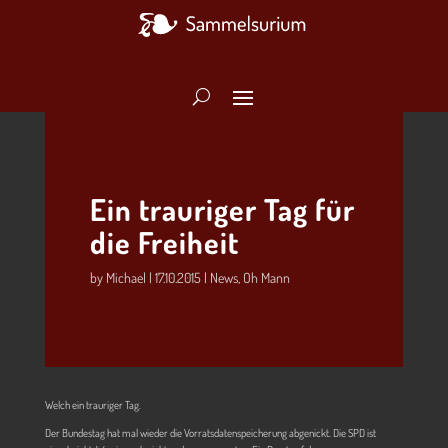
Ein trauriger Tag für
die Freiheit
by
Michael
|
17.10.2015
|
News
,
Oh Mann
Welch ein trauriger Tag.
Der Bundestag hat mal wieder die Vorratsdatenspeicherung abgenickt. Die SPD ist