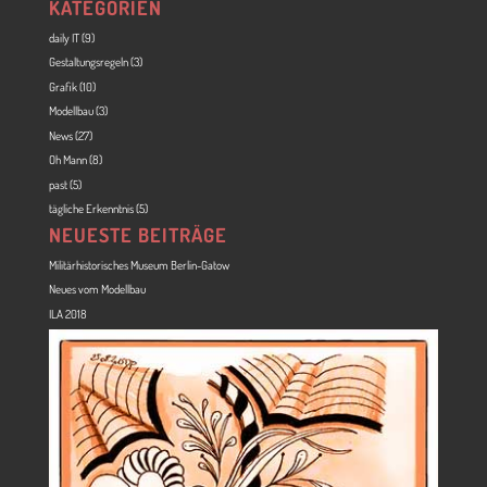
KATEGORIEN
daily IT
(9)
Gestaltungsregeln
(3)
Grafik
(10)
Modellbau
(3)
News
(27)
Oh Mann
(8)
past
(5)
tägliche Erkenntnis
(5)
NEUESTE BEITRÄGE
Militärhistorisches Museum Berlin-Gatow
Neues vom Modellbau
ILA 2018