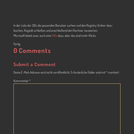
In der Liste der SIDs die passenden Benutzer suchen und den Registry Ordner dazu
löschen, Regedit schließen und anschließend den Rechner neustarten.
Microsoft bietet zwar auch eine
Hilfe
dazu, aber das sind mehr Klicks.
Fertig
0 Comments
Submit a Comment
Deine E-Mail-Adresse wird nicht veröffentlicht.
Erforderliche Felder sind mit
*
markiert
Kommentar
*