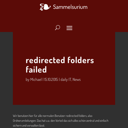
redirected folders
failed
by
Michael
|
15.10.2015
|
daily IT
,
News
Wir benutzen hier für alle normalen Benutzer redirected folders, also
Ordnerumleitungen. Das hat u.a. den Vorteil das sich alles schön zentral und einfach
sichern und verwalten lässt.