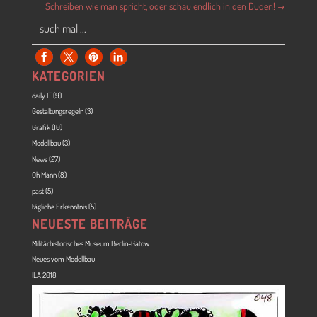
Schreiben wie man spricht, oder schau endlich in den Duden!
→
KATEGORIEN
daily IT
(9)
Gestaltungsregeln
(3)
Grafik
(10)
Modellbau
(3)
News
(27)
Oh Mann
(8)
past
(5)
tägliche Erkenntnis
(5)
NEUESTE BEITRÄGE
Militärhistorisches Museum Berlin-Gatow
Neues vom Modellbau
ILA 2018