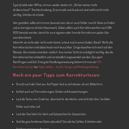
Egal ob Web oder Offline, immer wieder denke ich: „Ob hier keiner mehr
drüberschaut?“. Rechtschreibung, Grammatik und Ausdruck sind wohl micht mehr
wichtig. Und das ist schade.
Wer gestaltet, sollte sich immer bewusst sein, das er auch Fehler macht. Diese zu finden
und zu korrigieren ist kein Hexenwerk. Dabei sollten auch Korrekturzeichen nach DIN
16511 benutzt werden, damit ihr eure eigenen oder fremde Korrekturen später klar
zuordnen könnt.
Wenn ihr sie nicht oder nicht mehr kennt, schaut mal in euren Duden, Band 1. Nicht alle
Korrekturzeichen sind dabei heute noch brauchbar. Einige beziehen sich noch auf den
Bleisatz. Die meisten sind aber nützlich. Aus meiner Sicht ist es lediglich wichtig, das die
Korrekturzeichen einheitlich und verständlich angewendet werden. Das spart
Nachfragen und Zeit. Eine gute Handlungsanweisung bekommt man als
PDF-
Korrekturzeichen
bei
Tobias Wölky – Grafik, Design und Mediengestaltung
.
Noch ein paar Tipps zum Korrekturlesen:
Druckt euch den Text aus. Auf Papier liest es sich besser als am Bildschirm.
Achtet auch auf Formatierungen, Farben und Auszeichnungen.
Lest die Texte vom Ende her, dann lest ihr die Wörter und nicht den Sinn. So fallen
Fehler auch eher auf.
Lest den Text Wort für Wort und Satzzeichen für Satzzeichen.
Sind die geschriebenen Daten plausibel? Gerade bei Zahlen, Einheiten oder