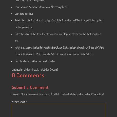
Telefonnummern aufpassen.
Stimmen die Namen, Ortsnamen, Altersangaben?
Lest den Text laut.
Prüft Überschriften. Gerade bei großen Schriftgraden und Text in Kapitälchen gehen
Fehler gern unter.
Nehmt euch Zeit, lasst vielleicht zwei oder drei Tage verstreichen bis ihr Korrektur
lest.
Nutzt die automatische Rechtschreibprüfung. Es hat schon einen Grund, das ein Wort
rot markiert wurde. Entweder das Wort ist unbekannt oder schlicht falsch.
Benutzt die Korrekturzeichen lt. Duden
Und nochmal der Hinweis; nutzt den Duden!!!
0 Comments
Submit a Comment
Deine E-Mail-Adresse wird nicht veröffentlicht.
Erforderliche Felder sind mit
*
markiert
Kommentar
*