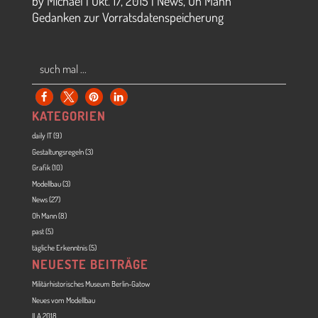
by
Michael
|
Okt. 17, 2015
|
News
,
Oh Mann
Gedanken zur Vorratsdatenspeicherung
KATEGORIEN
daily IT
(9)
Gestaltungsregeln
(3)
Grafik
(10)
Modellbau
(3)
News
(27)
Oh Mann
(8)
past
(5)
tägliche Erkenntnis
(5)
NEUESTE BEITRÄGE
Militärhistorisches Museum Berlin-Gatow
Neues vom Modellbau
ILA 2018