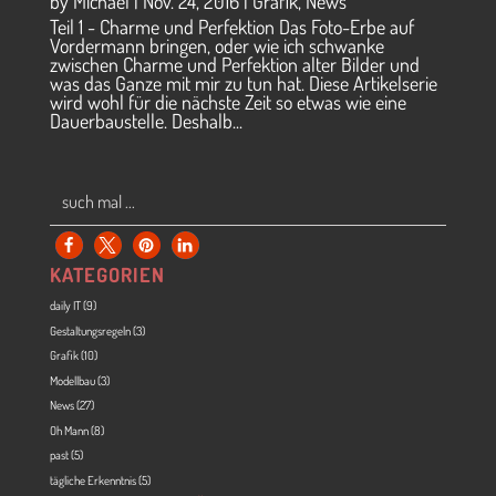
by
Michael
|
Nov. 24, 2016
|
Grafik
,
News
Teil 1 - Charme und Perfektion Das Foto-Erbe auf
Vordermann bringen, oder wie ich schwanke
zwischen Charme und Perfektion alter Bilder und
was das Ganze mit mir zu tun hat. Diese Artikelserie
wird wohl für die nächste Zeit so etwas wie eine
Dauerbaustelle. Deshalb...
KATEGORIEN
daily IT
(9)
Gestaltungsregeln
(3)
Grafik
(10)
Modellbau
(3)
News
(27)
Oh Mann
(8)
past
(5)
tägliche Erkenntnis
(5)