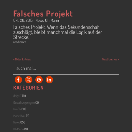
Falsches Projekt
Okt. 28, 2015
|
News
,
Oh Mann
Falsches Projekt. Wenn das Sekundenschaf
zuschlägt, bleibt manchmal die Logik auf der
Strecke.
read more
« Older Entries
Next Entries »
KATEGORIEN
daily IT
(9)
Gestaltungsregeln
(3)
Grafik
(10)
Modellbau
(3)
News
(27)
Oh Mann
(8)