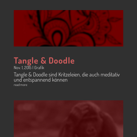
Tangle & Doodle
Nov. 1, 2015
|
Grafik
Tangle & Doodle sind Kritzeleien, die auch meditativ
und entspannend können
read more